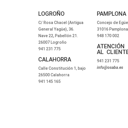
LOGROÑO
PAMPLONA
C/ Rosa Chacel (Antigua
Concejo de Egües
General Yagüe), 36.
31016 Pamplona
Nave 22, Pabellón 21.
948 170 002
26007 Logroño
ATENCIÓN
941 231 775
AL CLIENT
CALAHORRA
941 231 775
info@osaba.es
Calle Constitución 1, bajo
26500 Calahorra
941 145 165